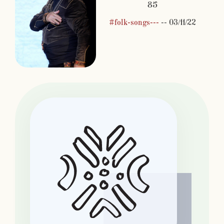
85
#folk-songs---
--
03/11/22