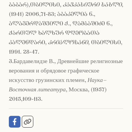
ბაბარ),თბილისი,
კავკასიური სახლი
,
(1941) 2006,71-83; აბაკელია ნ.,
ალავერდაშვილი ქ., ღამბაშიძე ნ.,
ქართულ ხალხურ დღეობათა
კალენდარი,
კრიალოსანი
, თბილისი,
1991. 28-47.
3.Бардавелидзе В., Древнейшие религиозные
верования и обрядовое графическое
искусство грузинских племен,
Наука–
Восточная литеатура
, Москва, (1957)
2015,109-113.