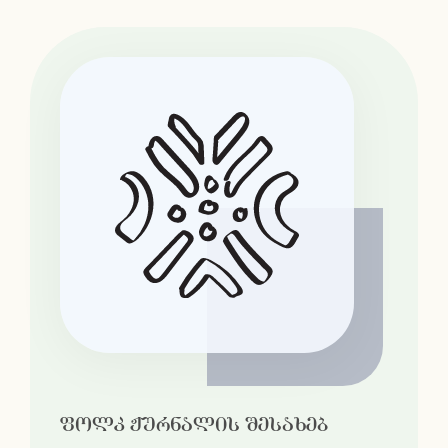
ფოლკ ჟურნალის შესახებ