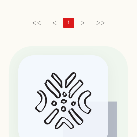
<<
<
1
>
>>