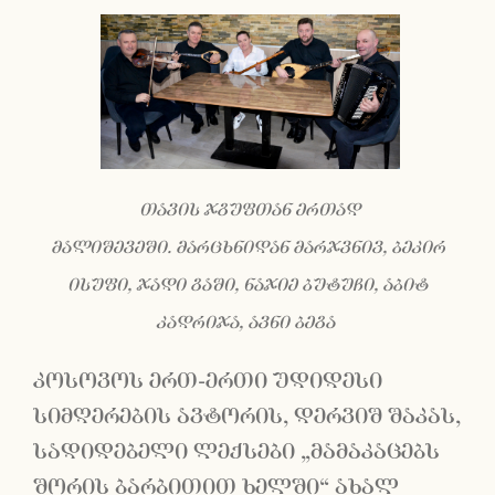
თავის ჯგუფთან ერთად
მალიშევეში.
მარცხნიდან მარჯვნივ, ბეკირ
ისუფი, ჯადი გაში, ნაჯიე ბუტუჩი, აბიტ
კადრიჯა, ავნი ბეგა
კოსოვოს ერთ-ერთი უდიდესი
სიმღერების ავტორის, დერვიშ შაკას,
სადიდებელი ლექსები „მამაკაცებს
შორის ბარბითით ხელში“ ახალ