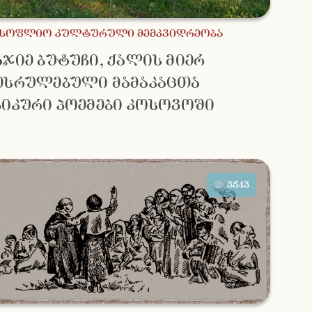
მსოფლიო კულტურული მემკვიდრეობა
აჯიე ბუტუჩი, ქალის მიერ
ესრულებული მამაკაცთა
პიკური პოემები კოსოვოში
3543