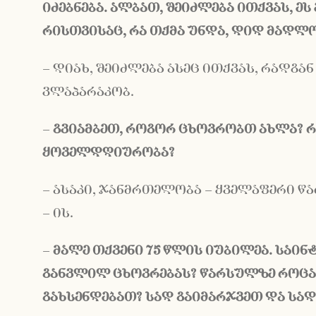
იძებნება
. ალბათ,
შეიძლება
ითქვას,
ეს
რისთვისაც, რა თქმა უნდა,
დიდ
მადლო
– დიახ, შეიძლება ასეც ითქვას, რადგა
ვლაპარაკობ.
–
გვიამბეთ,
როგორ
ცხოვრობთ ახლა?
რ
ყოველდღიურობა
?
– ასაკი, ჯანმრთელობა – ყველაფერი წარ
– ის.
–
მალე
თქვენი
75
წლის
იუბილე
ა.
საინ
განვლილ
ცხოვრებას
?
წარსულზე როცა
გახსენდებათ?
სად
გაიმარჯვეთ
და
სად