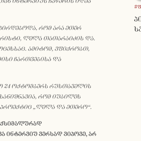
ან ინტერვიუს ჩაწერის იდეა
#
პ
ჭირდებოდა, რომ არა ეთერ
ს
რისტი, ლელა თათარაიძის და.
ოცესსაც. ამიტომ, ვფიქრობთ,
ისი ჩართვებისა და
 24 ოქტომბერს რუსთაველის
სანიშნავია, რომ იუბილეს
პროექტიც „ლელა და ეთერო“.
აქსიმალურად
ვა
ინტერვიუ
ვერსად
ვიპოვე
,
არ