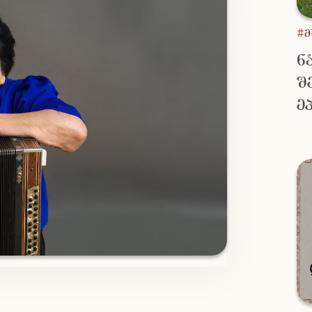
#
ნ
შ
ე