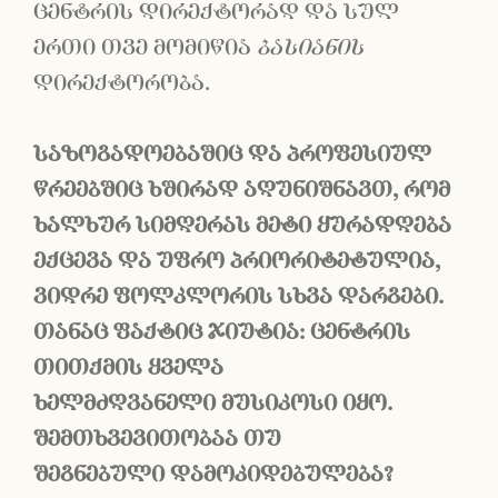
ცენტრის დირექტორად და სულ
ერთი თვე მომიწია
ბასიანის
დირექტორობა.
საზოგადოებაშიც
და
პროფესიულ
წრეებშიც
ხშირად
აღუნიშნავთ
,
რომ
ხალხურ
სიმღერას
მეტი
ყურადღება
ექცევა
და
უფრო
პრიორიტეტულია
,
ვიდრე
ფოლკლორის
სხვა
დარგები
.
თანაც
ფაქტიც
ჯიუტია
:
ცენტრის
თითქმის
ყველა
ხელმძღვანელი
მუსიკოსი
იყო
.
შემთხვევითობაა
თუ
შეგნებული
დამოკიდებულება
?