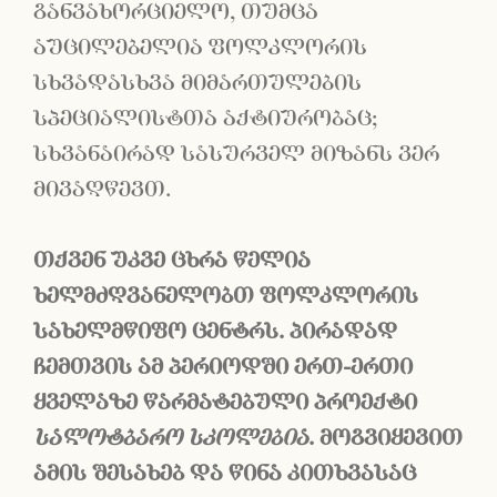
განვახორციელო, თუმცა
აუცილებელია ფოლკლორის
სხვადასხვა მიმართულების
სპეციალისტთა აქტიურობაც;
სხვანაირად სასურველ მიზანს ვერ
მივაღწევთ.
თქვენ
უკვე
ცხრა
წელია
ხელმძღვანელობთ
ფოლკლორის
სახელმწიფო
ცენტრს
.
პირადად
ჩემთვის
ამ
პერიოდში
ერთ
-
ერთი
ყველაზე
წარმატებული
პროექტი
სალოტბარო
სკოლებია
.
მოგვიყევით
ამის
შესახებ
და
წინა
კითხვასაც