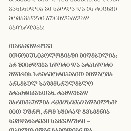
გახსნილია 30 სკოლა და ეს რიცხვი
მომავალში აუცილებლად
გაიზრდება!
თანამედროვე
ეთნომუსიკოლოგიაში
მიღებულია
:
არ
შეიძლება
სწორი
და
არასწორი
მღერის
სტერეოტიპებით
მიდგომა
არსებულ
საშემსრულებლო
პრაქტიკასთან
.
რამდენად
მართებულია
რევიზიები
ადგილზე
?
მით
უფრო
,
რომ
ხშირად
გვსმენია
სევდანარევი
საყვედური
–
თბილისიდან
ჩამოდიან
და