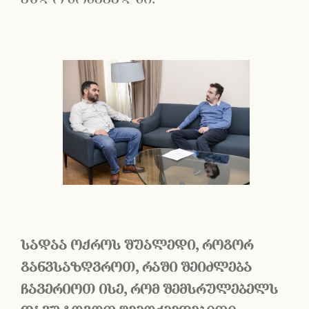
სადაა
ოქროს
შუალედი
,
როგორ
განვსაზღვროთ
,
რაში
შეიძლება
ჩავერიოთ
ისე
,
რომ
შემსრულებელს